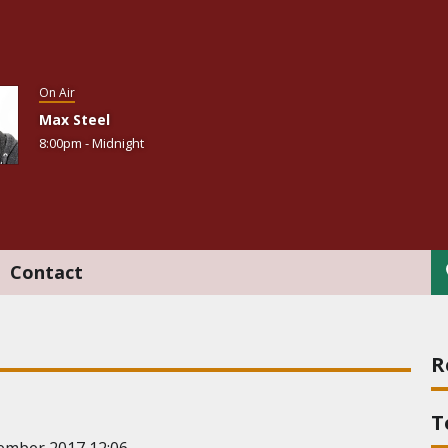
On Air
Max Steel
8:00pm - Midnight
Contact
R
T
vember 2017 12:06