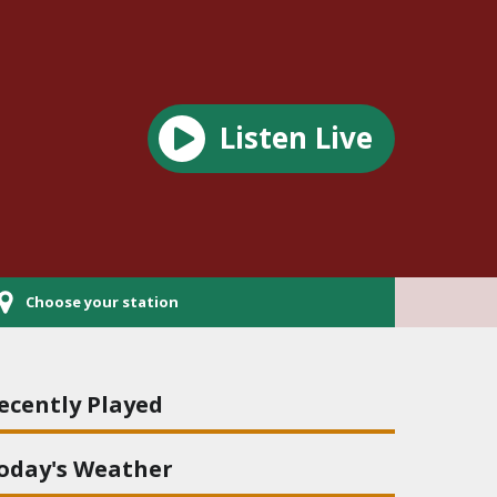
Listen Live
Choose your station
ecently Played
oday's Weather