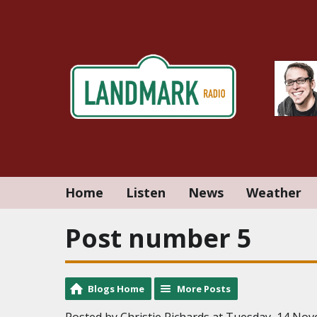
Home
Listen
News
Weather
Post number 5
Blogs Home
More Posts
Posted by Christie Richards at Tuesday, 14 No